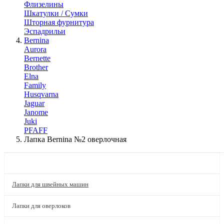
Флизелины
Шкатулки / Сумки
Шторная фурнитура
Эспадрильи
Bernina
Aurora
Bernette
Brother
Elna
Family
Husqvarna
Jaguar
Janome
Juki
PFAFF
Лапка Bernina №2 оверлочная
КАТАЛОГ
Лапки для швейных машин
Лапки для оверлоков