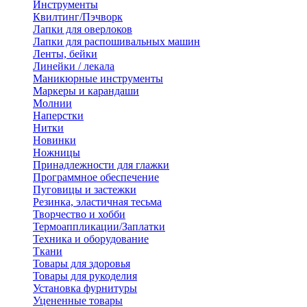
Инструменты
Квилтинг/Пэчворк
Лапки для оверлоков
Лапки для распошивальных машин
Ленты, бейки
Линейки / лекала
Маникюрные инструменты
Маркеры и карандаши
Молнии
Наперстки
Нитки
Новинки
Ножницы
Принадлежности для глажки
Программное обеспечение
Пуговицы и застежки
Резинка, эластичная тесьма
Творчество и хобби
Термоаппликации/Заплатки
Техника и оборудование
Ткани
Товары для здоровья
Товары для рукоделия
Установка фурнитуры
Уцененные товары