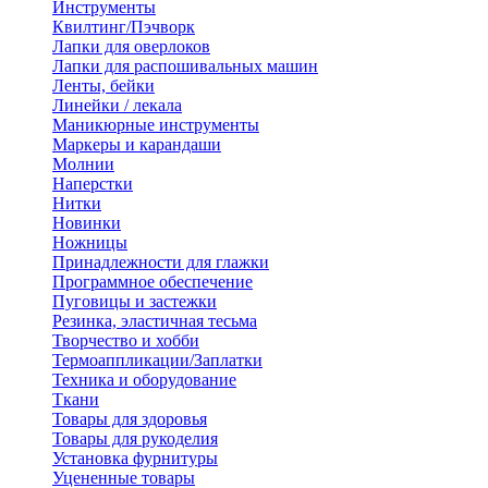
Инструменты
Квилтинг/Пэчворк
Лапки для оверлоков
Лапки для распошивальных машин
Ленты, бейки
Линейки / лекала
Маникюрные инструменты
Маркеры и карандаши
Молнии
Наперстки
Нитки
Новинки
Ножницы
Принадлежности для глажки
Программное обеспечение
Пуговицы и застежки
Резинка, эластичная тесьма
Творчество и хобби
Термоаппликации/Заплатки
Техника и оборудование
Ткани
Товары для здоровья
Товары для рукоделия
Установка фурнитуры
Уцененные товары