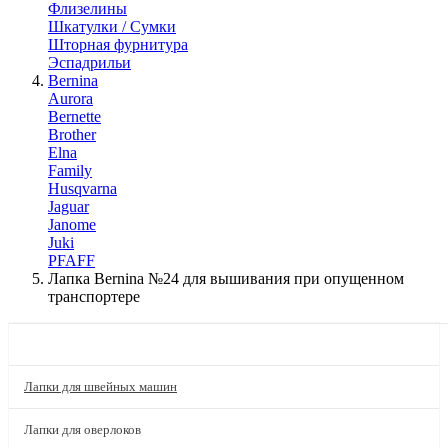
Флизелины
Шкатулки / Сумки
Шторная фурнитура
Эспадрильи
Bernina
Aurora
Bernette
Brother
Elna
Family
Husqvarna
Jaguar
Janome
Juki
PFAFF
Лапка Bernina №24 для вышивания при опущенном
транспортере
КАТАЛОГ
Лапки для швейных машин
Лапки для оверлоков