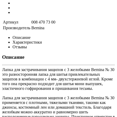
Артикул
008 470 73 00
Производитель
Bernina
Описание
Характеристики
Отзывы
Описание
Лапка для застрачивания защипов с 3 желобками Bernina № 30
это разносторонняя лапка для шитья привлекательных
защипов в комбинации с 4 мм- двухстержневой иглой. Кроме
того она прекрасно подходит для шитья мини выпушек,
эластичного гофрирования и пришивания тесьмы.
Лапка для застрачивания защипов с 3 желобками Bernina № 30
применяется с плотными, тяжелыми тканями, такими как
джинсы, костюмный лен или домашний текстиль. Благодаря
желобкам можно аккуратно и равномерно шить
расположенные параллельно защипы. Практичное отверстие в