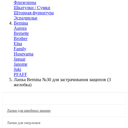
Флизелины
Шкатулки / Сумки
Шторная фурнитура
Эспадрильи
Bernina
Aurora
Bernette
Brother
Elna
Family
Husqvarna
Jaguar
Janome
Juki
PFAFF
Лапка Bernina №30 для застрачивания защипов (3
желобка)
КАТАЛОГ
Лапки для швейных машин
Лапки для оверлоков