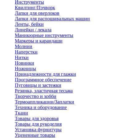
Инструменты
Квилтинг/Пэчворк
Лапки для оверлоков
Лапки для распошивальных машин
Ленты, бейки
Линейки / лекала
Маникюрные инструменты
Маркеры и карандаши
Молнии
Наперстки
Нитки
Новинки
Ножницы
Принадлежности для глажки
Программное обеспечение
Пуговицы и застежки
Резинка, эластичная тесьма
Творчество и хобби
Термоаппликации/Заплатки
Техника и оборудование
Ткани
Товары для здоровья
Товары для рукоделия
Установка фурнитуры
Уцененные товары