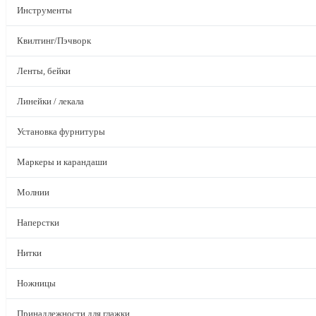
Инструменты
Квилтинг/Пэчворк
Ленты, бейки
Линейки / лекала
Установка фурнитуры
Маркеры и карандаши
Молнии
Наперстки
Нитки
Ножницы
Принадлежности для глажки