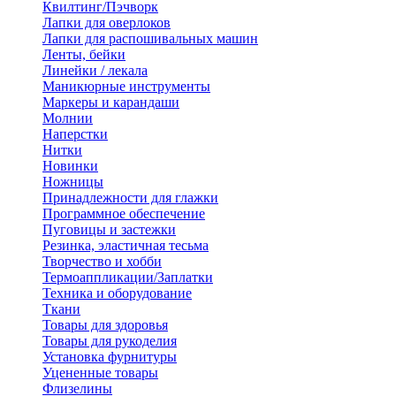
Квилтинг/Пэчворк
Лапки для оверлоков
Лапки для распошивальных машин
Ленты, бейки
Линейки / лекала
Маникюрные инструменты
Маркеры и карандаши
Молнии
Наперстки
Нитки
Новинки
Ножницы
Принадлежности для глажки
Программное обеспечение
Пуговицы и застежки
Резинка, эластичная тесьма
Творчество и хобби
Термоаппликации/Заплатки
Техника и оборудование
Ткани
Товары для здоровья
Товары для рукоделия
Установка фурнитуры
Уцененные товары
Флизелины