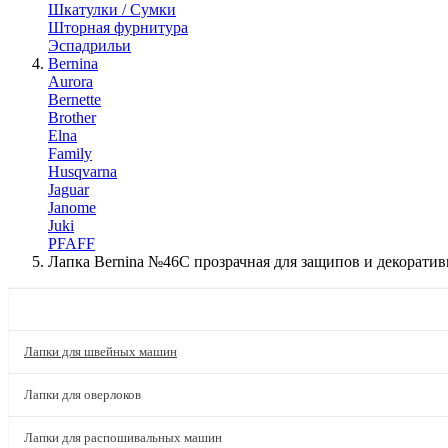
Шкатулки / Сумки
Шторная фурнитура
Эспадрильи
Bernina
Aurora
Bernette
Brother
Elna
Family
Husqvarna
Jaguar
Janome
Juki
PFAFF
Лапка Bernina №46C прозрачная для защипов и декоратив
КАТАЛОГ
Лапки для швейных машин
Лапки для оверлоков
Лапки для распошивальных машин