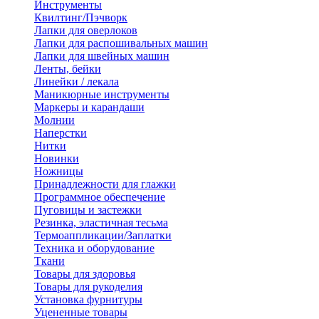
Инструменты
Квилтинг/Пэчворк
Лапки для оверлоков
Лапки для распошивальных машин
Лапки для швейных машин
Ленты, бейки
Линейки / лекала
Маникюрные инструменты
Маркеры и карандаши
Молнии
Наперстки
Нитки
Новинки
Ножницы
Принадлежности для глажки
Программное обеспечение
Пуговицы и застежки
Резинка, эластичная тесьма
Термоаппликации/Заплатки
Техника и оборудование
Ткани
Товары для здоровья
Товары для рукоделия
Установка фурнитуры
Уцененные товары