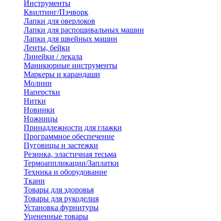
Инструменты
Квилтинг/Пэчворк
Лапки для оверлоков
Лапки для распошивальных машин
Лапки для швейных машин
Ленты, бейки
Линейки / лекала
Маникюрные инструменты
Маркеры и карандаши
Молнии
Наперстки
Нитки
Новинки
Ножницы
Принадлежности для глажки
Программное обеспечение
Пуговицы и застежки
Резинка, эластичная тесьма
Термоаппликации/Заплатки
Техника и оборудование
Ткани
Товары для здоровья
Товары для рукоделия
Установка фурнитуры
Уцененные товары