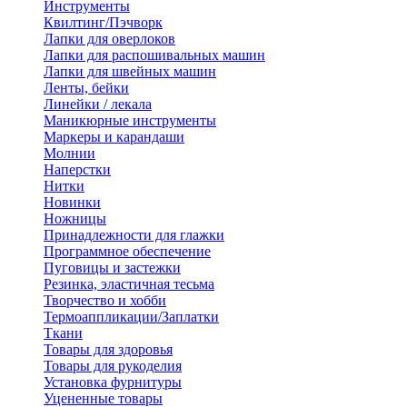
Инструменты
Квилтинг/Пэчворк
Лапки для оверлоков
Лапки для распошивальных машин
Лапки для швейных машин
Ленты, бейки
Линейки / лекала
Маникюрные инструменты
Маркеры и карандаши
Молнии
Наперстки
Нитки
Новинки
Ножницы
Принадлежности для глажки
Программное обеспечение
Пуговицы и застежки
Резинка, эластичная тесьма
Творчество и хобби
Термоаппликации/Заплатки
Ткани
Товары для здоровья
Товары для рукоделия
Установка фурнитуры
Уцененные товары