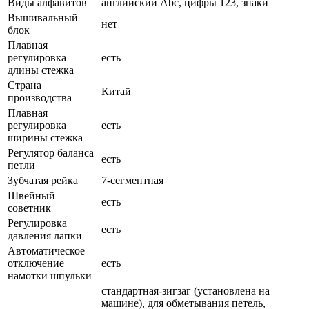
Виды алфавитов
английский Abc, цифры 123, знаки
Вышивальный
нет
блок
Плавная
регулировка
есть
длины стежка
Страна
Китай
производства
Плавная
регулировка
есть
ширины стежка
Регулятор баланса
есть
петли
Зубчатая рейка
7-сегментная
Швейный
есть
советник
Регулировка
есть
давления лапки
Автоматическое
отключение
есть
намотки шпульки
стандартная-зигзаг (установлена на
машине), для обметывания петель,