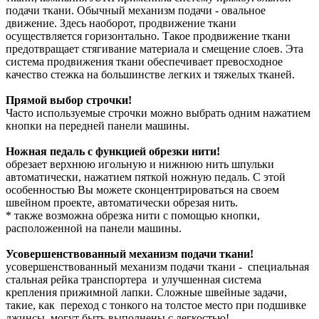
подачи ткани. Обычный механизм подачи - овальное
движение. Здесь наоборот, продвижение ткани
осуществляется горизонтально. Такое продвижение ткани
предотвращает стягивание материала и смещение слоев. Эта
система продвижения ткани обеспечивает превосходное
качество стежка на большинстве легких и тяжелых тканей.
Прямой выбор строчки!
Часто используемые строчки можно выбрать одним нажатием
кнопки на передней панели машины.
Ножная педаль с функцией обрезки нити!
обрезает верхнюю игольную и нижнюю нить шпульки
автоматически, нажатием пяткой ножную педаль. С этой
особенностью Вы можете сконцентрироваться на своем
швейном проекте, автоматически обрезая нить.
* также возможна обрезка нити с помощью кнопки,
расположенной на панели машины.
Усовершенствованный механизм подачи ткани!
усовершенствованный механизм подачи ткани - специальная
стальная рейка транспортера и улучшенная система
крепления прижимной лапки. Сложные швейные задачи,
такие, как переход с тонкого на толстое место при подшивке
джинсы, могут быть выполнены с легкостью!