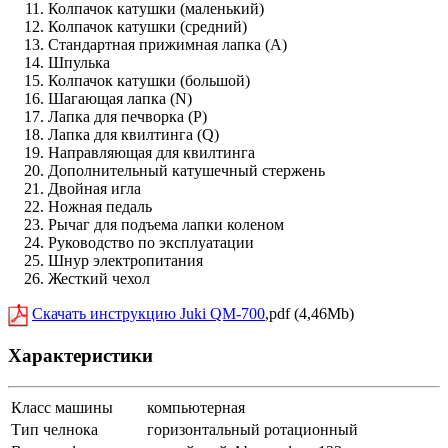
Колпачок катушки (маленький)
Колпачок катушки (средний)
Стандартная прижимная лапка (А)
Шпулька
Колпачок катушки (большой)
Шагающая лапка (N)
Лапка для печворка (Р)
Лапка для квилтинга (Q)
Направляющая для квилтинга
Дополнительный катушечный стержень
Двойная игла
Ножная педаль
Рычаг для подъема лапки коленом
Руководство по эксплуатации
Шнур электропитания
Жесткий чехол
Скачать инструкцию Juki QM-700
,pdf (4,46Mb)
Характеристики
Класс машины
компьютерная
Тип челнока
горизонтальный ротационный