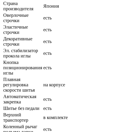
Страна
Япония
производителя
Оверлочные
есть
строчки
Эластичные
есть
строчки
Декоративные
есть
строчки
Эл. стабилизатор
есть
прокола иглы
Кнопка
позиционирования
есть
иглы
Плавная
регулировка
на корпусе
скорости шитья
Автоматическая
есть
закрепка
Шитье без педали
есть
Верхний
в комплекте
транспортер
Коленный рычаг
есть
подъема лапки