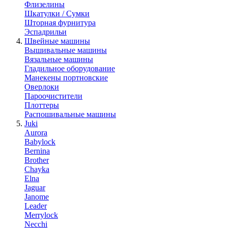
Флизелины
Шкатулки / Сумки
Шторная фурнитура
Эспадрильи
Швейные машины
Вышивальные машины
Вязальные машины
Гладильное оборудование
Манекены портновские
Оверлоки
Пароочистители
Плоттеры
Распошивальные машины
Juki
Aurora
Babylock
Bernina
Brother
Chayka
Elna
Jaguar
Janome
Leader
Merrylock
Necchi