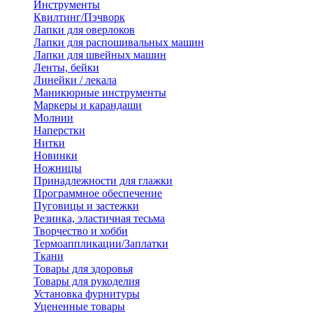
Инструменты
Квилтинг/Пэчворк
Лапки для оверлоков
Лапки для распошивальных машин
Лапки для швейных машин
Ленты, бейки
Линейки / лекала
Маникюрные инструменты
Маркеры и карандаши
Молнии
Наперстки
Нитки
Новинки
Ножницы
Принадлежности для глажки
Программное обеспечение
Пуговицы и застежки
Резинка, эластичная тесьма
Творчество и хобби
Термоаппликации/Заплатки
Ткани
Товары для здоровья
Товары для рукоделия
Установка фурнитуры
Уцененные товары